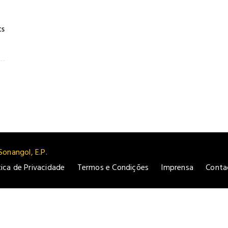
s
Sonangol, E.P.
tica de Privacidade
Termos e Condições
Imprensa
Conta