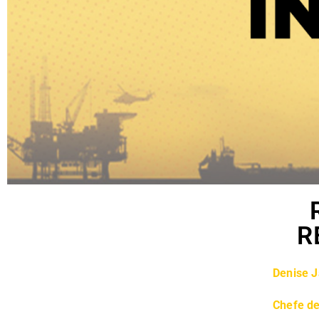
R
Denise J
Chefe de